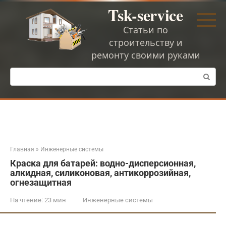
Перейти
Tsk-service
к
контенту
Статьи по
строительству и
ремонту своими руками
Поиск:
Главная
»
Инженерные системы
Краска для батарей: водно-дисперсионная,
алкидная, силиконовая, антикоррозийная,
огнезащитная
На чтение:
23 мин
Инженерные системы