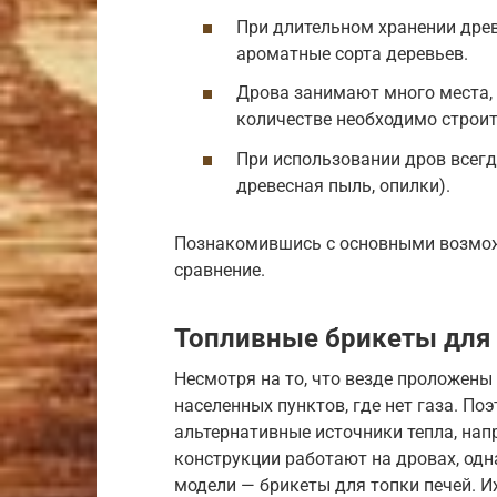
При длительном хранении древ
ароматные сорта деревьев.
Дрова занимают много места,
количестве необходимо строи
При использовании дров всегд
древесная пыль, опилки).
Познакомившись с основными возмож
сравнение.
Топливные брикеты для 
Несмотря на то, что везде проложены 
населенных пунктов, где нет газа. П
альтернативные источники тепла, на
конструкции работают на дровах, од
модели — брикеты для топки печей. И