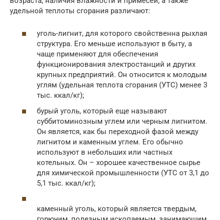
возраста, наличия влажности и примесей, а также
удельной теплоты сгорания различают:
уголь-лигнит, для которого свойственна рыхлая
структура. Его меньше используют в быту, а
чаще применяют для обеспечения
функционирования электростанций и других
крупных предприятий. Он относится к молодым
углям (удельная теплота сгорания (УТС) менее 3
тыс. ккал/кг);
бурый уголь, который еще называют
суббитоминозным углем или черным лигнитом.
Он является, как бы переходной фазой между
лигнитом и каменным углем. Его обычно
используют в небольших или частных
котельных. Он – хорошее качественное сырье
для химической промышленности (УТС от 3,1 до
5,1 тыс. ккал/кг);
каменный уголь, который является твердым,
горючим, полезным ископаемым, занимающим