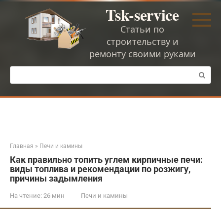
Перейти
Tsk-service
к
контенту
Статьи по
строительству и
ремонту своими руками
Поиск:
Главная
»
Печи и камины
Как правильно топить углем кирпичные печи:
виды топлива и рекомендации по розжигу,
причины задымления
На чтение:
26 мин
Печи и камины