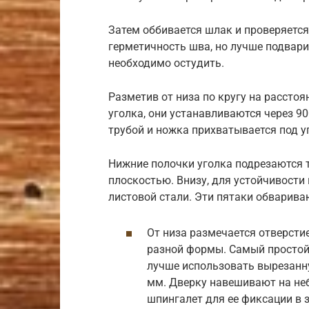
Затем оббивается шлак и проверяется
герметичность шва, но лучше подвари
необходимо остудить.
Разметив от низа по кругу на расстоя
уголка, они устанавливаются через 90
трубой и ножка прихватывается под уг
Нижние полочки уголка подрезаются т
плоскостью. Внизу, для устойчивости
листовой стали. Эти пятаки обварива
От низа размечается отверсти
разной формы. Самый простой 
лучше использовать вырезанну
мм. Дверку навешивают на неб
шпингалет для ее фиксации в 