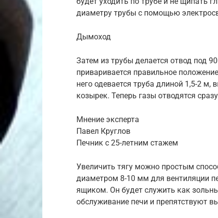
будет уходить по трубе и не щипать г
диаметру трубы с помощью электросва
Дымоход
Затем из трубы делается отвод под 900
приваривается правильное положение 
него одевается труба длиной 1,5-2 м,
козырек. Теперь газы отводятся сразу
Мнение эксперта
Павел Круглов
Печник с 25-летним стажем
Увеличить тягу можно простым способ
диаметром 8-10 мм для вентиляции пе
ящиком. Он будет служить как зольны
обслуживание печи и препятствуют вы