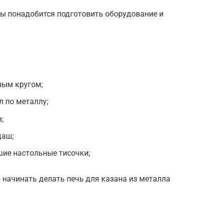
бы понадобится подготовить оборудование и
ным кругом;
л по металлу;
;
даш;
шие настольные тисочки;
 начинать делать печь для казана из металла