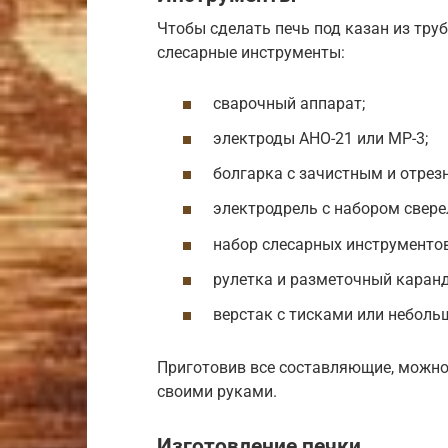
Чтобы сделать печь под казан из тру
слесарные инструменты:
сварочный аппарат;
электроды АНО-21 или МР-3;
болгарка с зачистным и отрез
электродрель с набором свере
набор слесарных инструментов
рулетка и разметочный каран
верстак с тисками или неболь
Приготовив все составляющие, можно
своими руками.
Изготовление печки