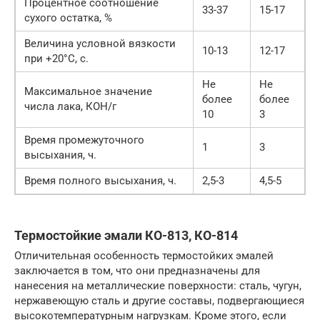
Процентное соотношение
33-37
15-17
сухого остатка, %
Величина условной вязкости
10-13
12-17
при +20°С, с.
Не
Не
Максимальное значение
более
более
числа лака, КОН/г
10
3
Время промежуточного
1
3
высыхания, ч.
Время полного высыхания, ч.
2,5-3
4,5-5
Термостойкие эмали КО-813, КО-814
Отличительная особенность термостойких эмалей
заключается в том, что они предназначены для
нанесения на металлические поверхности: сталь, чугун,
нержавеющую сталь и другие составы, подвергающиеся
высокотемпературным нагрузкам. Кроме этого, если