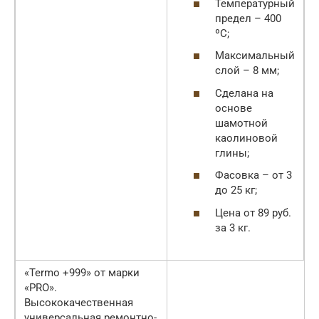
Температурный
предел – 400
ºС;
Максимальный
слой – 8 мм;
Сделана на
основе
шамотной
каолиновой
глины;
Фасовка – от 3
до 25 кг;
Цена от 89 руб.
за 3 кг.
«Termo +999» от марки
«PRO».
Высококачественная
универсальная ремонтно-