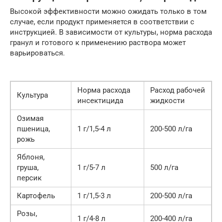
Высокой эффективности можно ожидать только в том
случае, если продукт применяется в соответствии с
инструкцией. В зависимости от культуры, норма расхода
гранул и готового к применению раствора может
варьироваться.
Норма расхода
Расход рабочей
Культура
инсектицида
жидкости
Озимая
пшеница,
1 г/1,5-4 л
200-500 л/га
рожь
Яблоня,
груша,
1 г/5-7 л
500 л/га
персик
Картофель
1 г/1,5-3 л
200-500 л/га
Розы,
1 г/4-8 л
200-400 л/га