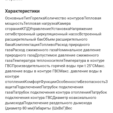
Характеристики
ОсновныеТипГорелкаКоличество контуровТепловая
мощностьТепловая нагрузкаКамера
сгоранияКПДУправлениеУстановкаНапряжение
сетиВстроенный циркуляционный насосВстроенный
расширительный бакОбъем расширительного
бакаКомплектацияТопливоРасход природного
газаРасход сжиженного газаНоминальное давление
природного газаДопустимое давление сжиженного
газаТемпература теплоносителяТемпература в контуре
ГВСПроизводительность горячей воды при t 25°CМакс.
давление воды в контуре ГВСМакс. давление воды в
контуре
отопленияКомфортФункцииОсобенностиБезопасностьЗ
ащитаПодключениеПатрубок подключения
газаПатрубок подключения контура отопленияПатрубок
подключения контура ГВСДиаметр коаксиального
дымоходаПодключение раздельного дымохода
(диаметр 80 мм)Габариты (ШхВхГ)Вес