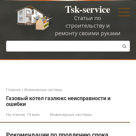
Перейти
Tsk-service
к
контенту
Статьи по
строительству и
ремонту своими руками
Поиск:
Главная
»
Инженерные системы
Газовый котел газлюкс неисправности и
ошибки
На чтение:
19 мин
Инженерные системы
Рекомендации по продлению срока