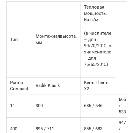
Тепловая
мощность,
Ватт/м
(в числителе
Монтажнаявысота,
Тип
– для
мм
90/70/20°С, в
знаменателе
– для
75/65/20°С)
Purmo
KermiTherm
Radik Klasik
Compact
X2
665
11
300
686 / 546
/
533
947
400
895 / 711
855 / 683
/