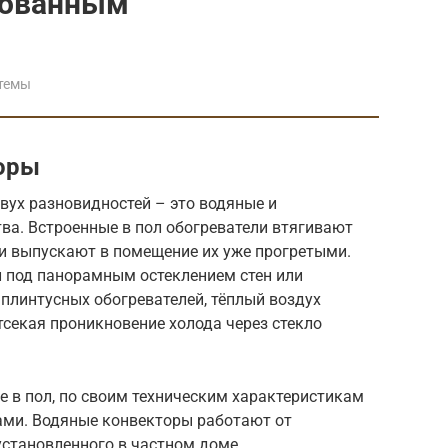
зованным
темы
оры
ух разновидностей – это водяные и
ва. Встроенные в пол обогреватели втягивают
 и выпускают в помещение их уже прогретыми.
 под панорамным остеклением стен или
 плинтусных обогревателей, тёплый воздух
тсекая проникновение холода через стекло
е в пол, по своим техническим характеристикам
ами. Водяные конвекторы работают от
установленного в частном доме.