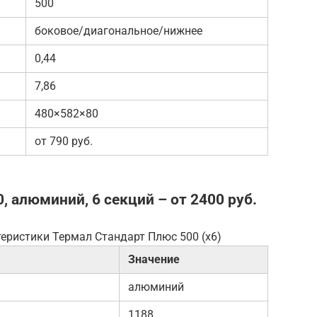
500
боковое/диагональное/нижнее
0,44
7,86
480×582×80
от 790 руб.
, алюминий, 6 секций – от 2400 руб.
еристики Термал Стандарт Плюс 500 (x6)
Значение
алюминий
1188