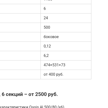
6
24
500
боковое
0,12
6,2
474×531×73
от 400 руб.
 6 секций – от 2500 руб.
арактеристики Oasis Al 500/80 (x6)