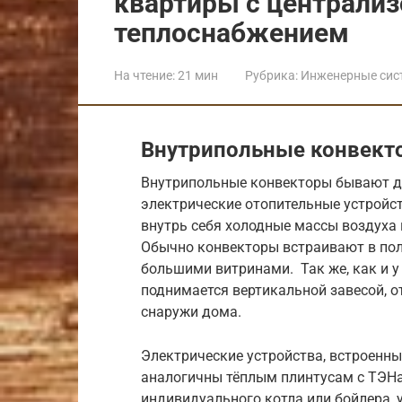
квартиры с централи
теплоснабжением
На чтение:
21 мин
Рубрика:
Инженерные сис
Внутрипольные конвект
Внутрипольные конвекторы бывают дв
электрические отопительные устройст
внутрь себя холодные массы воздуха
Обычно конвекторы встраивают в пол
большими витринами. Так же, как и у
поднимается вертикальной завесой, о
снаружи дома.
Электрические устройства, встроенны
аналогичны тёплым плинтусам с ТЭН
индивидуального котла или бойлера, 