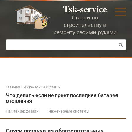
Перейти
Tsk-service
к
контенту
Статьи по
строительству и
ремонту своими руками
Поиск:
Главная
»
Инженерные системы
Что делать если не греет последняя батарея
отопления
На чтение:
24 мин
Инженерные системы
Спуск воздуха из обогревательных