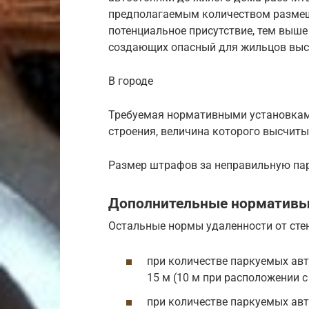
предполагаемым количеством размещ
потенциальное присутствие, тем выше
создающих опасный для жильцов высо
В городе
Требуемая нормативными установками
строения, величина которого высчиты
Размер штрафов за неправильную пар
Дополнительные нормативы 
Остальные нормы удаленности от ст
при количестве паркуемых авт
15 м (10 м при расположении с 
при количестве паркуемых авт