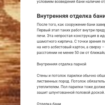
условием возведения бани наличие от
Внутренняя отделка бан
После того, как сооружение бани зав
Первый этап таких работ внутри пре
печи. Эта непростая конструкция в и
шамотного кирпича. С точки зрения 
на него асбестовый картон, а сверху 
расстоянии не менее 50 см от ближай
Внутренняя отделка парной
Стены и потолок парилки обычно обш
лиственных пород. Потолок обязател
утеплителем. Пол парилки тоже долж
зашит шпунтованной половой доской.
Отделка бани