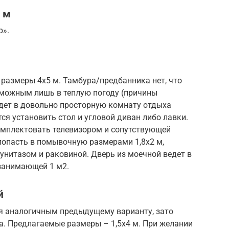
 м
р».
т размеры 4х5 м. Тамбура/предбанника нет, что
зможным лишь в теплую погоду (причины
едет в довольно просторную комнату отдыха
ся установить стол и угловой диван либо лавки.
мплектовать телевизором и сопутствующей
попасть в помывочную размерами 1,8х2 м,
унитазом и раковиной. Дверь из моечной ведет в
 занимающей 1 м2.
й
я аналогичным предыдущему варианту, зато
а. Предлагаемые размеры – 1,5х4 м. При желании