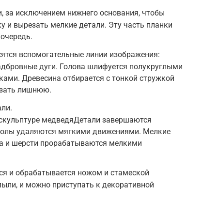
, за исключением нижнего основания, чтобы
у и вырезать мелкие детали. Эту часть планки
очередь.
сятся вспомогательные линии изображения:
надбровные дуги. Голова шлифуется полукруглыми
ками. Древесина отбирается с тонкой стружкой
езать лишнюю.
ли.
 скульптуре медведяДетали завершаются
колы удаляются мягкими движениями. Мелкие
рта и шерсти прорабатываются мелкими
ся и обрабатывается ножом и стамеской
 пыли, и можно приступать к декоративной