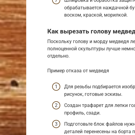
Шлифовка и обработка защитн
обрабатывается наждачной бу
воском, краской, морилкой.
Как вырезать голову медве
Поскольку голову и морду медведя ле
полноценной скульптуры лучше немно
отдельно.
Пример отказа от медведя
Для резьбы подбирается изоб
рисунок, готовые эскизы.
Создан трафарет для лепки гол
профиль, сзади.
Подготовьте блок файлов нужн
деталей перенесены на борта 