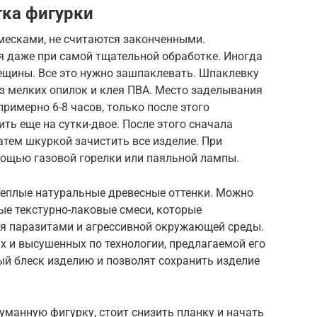
ка фигурки
месками, не считаются законченными.
я даже при самой тщательной обработке. Иногда
рещины. Все это нужно зашпаклевать. Шпаклевку
з мелких опилок и клея ПВА. Место заделывания
римерно 6-8 часов, только после этого
ть еще на сутки-двое. После этого сначала
атем шкуркой зачистить все изделие. При
ощью газовой горелки или паяльной лампы.
 теплые натуральные древесные оттенки. Можно
ые текстурно-лаковые смеси, которые
я паразитами и агрессивной окружающей среды.
х и высушенных по технологии, предлагаемой его
ый блеск изделию и позволят сохранить изделие
думанную фигурку, стоит снизить планку и начать