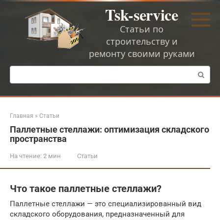
Перейти
Tsk-service
к
контенту
Статьи по
строительству и
ремонту своими руками
Поиск:
Главная
»
Статьи
Паллетные стеллажи: оптимизация складского
пространства
На чтение:
2 мин
Статьи
Что такое паллетные стеллажи?
Паллетные стеллажи — это специализированный вид
складского оборудования, предназначенный для