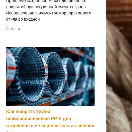
Проблема сохранности брендированных
покрытий при регулярной смене сезонов
Использование элементов корпоративного
стиля во входной
Статьи
Как выбрать трубы
полипропиленовые PP-R для
отопления и не переплатить за лишний