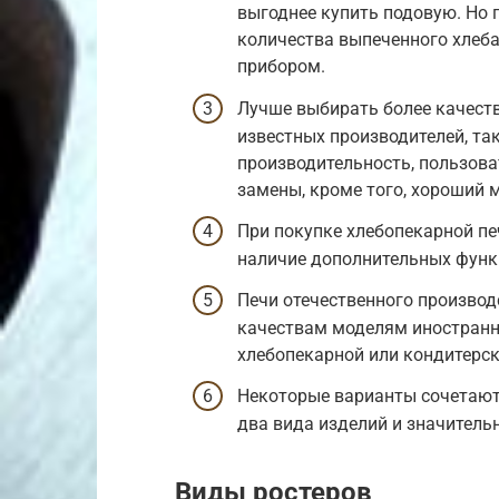
выгоднее купить подовую. Но
количества выпеченного хлеб
прибором.
Лучше выбирать более качеств
известных производителей, т
производительность, пользов
замены, кроме того, хороший м
При покупке хлебопекарной печ
наличие дополнительных функц
Печи отечественного производ
качествам моделям иностранн
хлебопекарной или кондитерск
Некоторые варианты сочетают 
два вида изделий и значитель
Виды ростеров