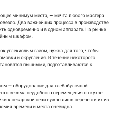
ющее минимум места, — мечта любого мастера
повезло. Два важнейших процесса в производстве
ть одновременно и в одном аппарате. На рынке
тойным шкафом.
вок углекислым газом, нужна для того, чтобы
рмовки и округления. В течение некоторого
становятся пышными, подготавливаются к
фом — оборудование для хлебобулочной
есто весьма неудобного перемещения по кухне
йки к пекарской печи нужно лишь перенести их из
номия времени и места очевидна.