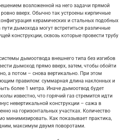
решением возложенной на него задачи прямой
и ровно вверх. Обычно так устроены кирпичные
конфигурация керамических и стальных подобных
а пути дымохода могут встретиться различные
ущей конструкции, сквозь которые провести трубу
 системы дымоотвода внешнего типа без изгибов
 вести дымоход прямо вверх, затем, чтобы обойти
но, а потом – снова вертикально. При этом
ующим правилом: суммарная длина наклонных и
быть более 1 метра. Иначе дымоотвод будет
колы известно, что горячий газ стремится идти
минус невертикальной конструкции – сажа в
енно на горизонтальных участках. Количество
о минимизировать. Как показывает практика,
одним, максимум двумя поворотами.