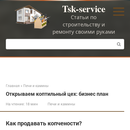
Перейти
Tsk-service
к
контенту
Статьи по
строительству и
ремонту своими руками
Поиск:
Главная
»
Печи и камины
Открываем коптильный цех: бизнес план
На чтение:
18 мин
Печи и камины
Как продавать копчености?