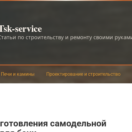
Tsk-service
Статьи по строительству и ремонту своими рукам
Печи и камины
Проектирование и строительство
зготовления самодельной