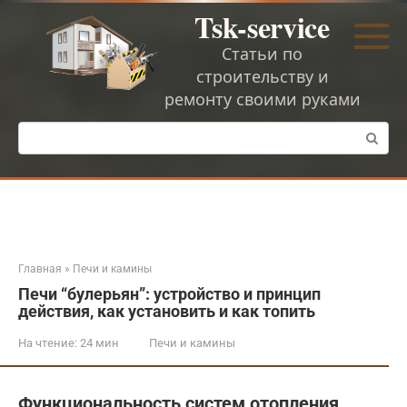
Перейти
Tsk-service
к
контенту
Статьи по
строительству и
ремонту своими руками
Поиск:
Главная
»
Печи и камины
Печи “булерьян”: устройство и принцип
действия, как установить и как топить
На чтение:
24 мин
Печи и камины
Функциональность систем отопления