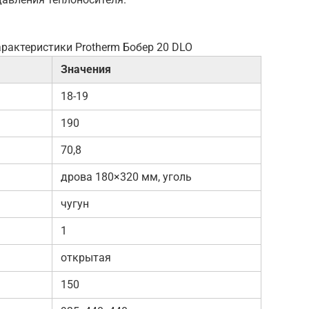
рактеристики Protherm Бобер 20 DLO
Значения
18-19
190
70,8
дрова 180×320 мм, уголь
чугун
1
открытая
150