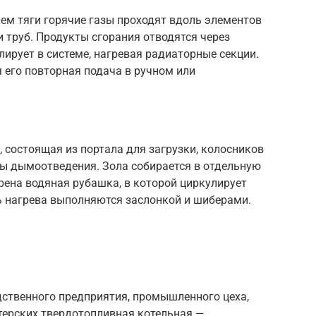
ием тяги горячие газы проходят вдоль элементов
и труб. Продукты сгорания отводятся через
ирует в системе, нагревая радиаторные секции.
 его повторная подача в ручном или
, состоящая из портала для загрузки, колосников
ны дымоотведения. Зола собирается в отдельную
рена водяная рубашка, в которой циркулирует
ь нагрева выполняются заслонкой и шиберами.
дственного предприятия, промышленного цеха,
терских твердотопливная котельная —