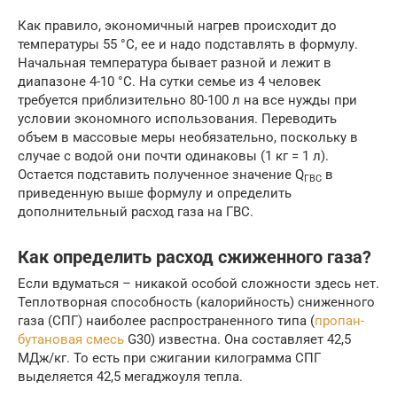
Как правило, экономичный нагрев происходит до
температуры 55 °С, ее и надо подставлять в формулу.
Начальная температура бывает разной и лежит в
диапазоне 4-10 °С. На сутки семье из 4 человек
требуется приблизительно 80-100 л на все нужды при
условии экономного использования. Переводить
объем в массовые меры необязательно, поскольку в
случае с водой они почти одинаковы (1 кг = 1 л).
Остается подставить полученное значение Q
в
ГВС
приведенную выше формулу и определить
дополнительный расход газа на ГВС.
Как определить расход сжиженного газа?
Если вдуматься – никакой особой сложности здесь нет.
Теплотворная способность (калорийность) сниженного
газа (СПГ) наиболее распространенного типа (
пропан-
бутановая смесь
G30) известна. Она составляет 42,5
МДж/кг. То есть при сжигании килограмма СПГ
выделяется 42,5 мегаджоуля тепла.