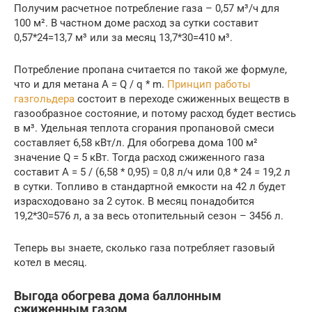
Получим расчетное потребление газа – 0,57 м³/ч для
100 м². В частном доме расход за сутки составит
0,57*24=13,7 м³ или за месяц 13,7*30=410 м³.
Потребление пропана считается по такой же формуле,
что и для метана А = Q / q * m.
Принцип работы
газгольдера
состоит в переходе сжиженных веществ в
газообразное состояние, и потому расход будет вестись
в м³. Удельная теплота сгорания пропановой смеси
составляет 6,58 кВт/л. Для обогрева дома 100 м²
значение Q = 5 кВт. Тогда расход сжиженного газа
составит A = 5 / (6,58 * 0,95) = 0,8 л/ч или 0,8 * 24 = 19,2 л
в сутки. Топливо в стандартной емкости на 42 л будет
израсходовано за 2 суток. В месяц понадобится
19,2*30=576 л, а за весь отопительный сезон – 3456 л.
Теперь вы знаете, сколько газа потребляет газовый
котел в месяц.
Выгода обогрева дома баллонным
сжиженным газом