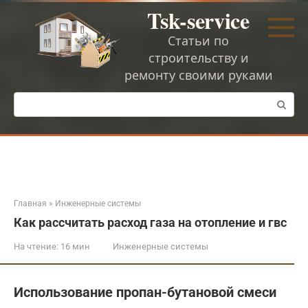
Перейти
Tsk-service
к
контенту
Статьи по
строительству и
ремонту своими руками
Поиск:
Главная
»
Инженерные системы
Как рассчитать расход газа на отопление и гвс
На чтение:
16 мин
Инженерные системы
Использование пропан-бутановой смеси