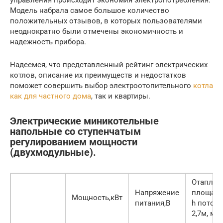
Модель набрала самое большое количество
положительных отзывов, в которых пользователями
неоднократно были отмечены экономичность и
надежность прибора.
Надеемся, что представленный рейтинг электрических
котлов, описание их преимуществ и недостатков
поможет совершить выбор электроотопительного
котла
как для частного дома
, так и квартиры.
Электрические миникотельные
напольные со ступенчатым
регулированием мощности
(двухмодульные).
Отаплив
Напряжение
площадь
Мощность,кВт
питания,В
h потол
2,7м, м2