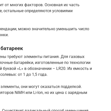
т от многих факторов. Основная их часть
ле, остальные определяются условиями
мендации, можно значительно уменьшить число
онки.
 батареек
мены требуют элементы питания. Для газовых
очные батарейки, изготовленные по технологии
ой буквой «L» в обозначении – LR20. Их емкость и
солевых: от 1 до 1,5 года.
элементы, они могут оказаться подделкой.
торов NiMH или Li-Ion, но их цена с зарядным
2. Существует радикальный способ уменьшения