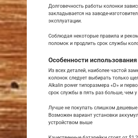
Долговечность работы колонки зависи
закладывается на заводе-изготовите
эксплуатации.
Соблюдая некоторые правила и реко
поломок и продлить срок службы кол
Особенности использования
Из всех деталей, наиболее частой за
колонок следует выбирать только щел
Alkalin power типоразмера «D» и перв
срок службы в пять раз больше, чем у 
Лучше не покупать слишком дешевые 
Возможен вариант установки аккумуля
устройством выше
Качественные батарейки стоят от $1,