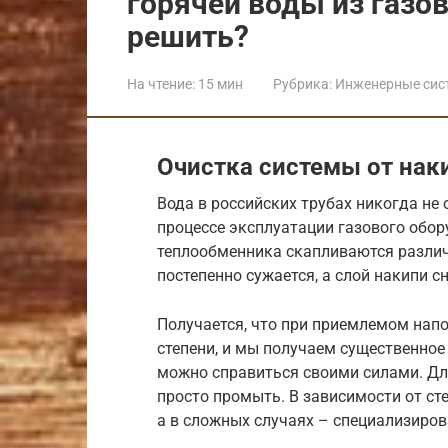
горячей воды из газов
решить?
На чтение:
15 мин
Рубрика:
Инженерные сис
Очистка системы от нак
Вода в российских трубах никогда не
процессе эксплуатации газового обор
теплообменника скапливаются различ
постепенно сужается, а слой накипи с
Получается, что при приемлемом напо
степени, и мы получаем существенное
можно справиться своими силами. Дл
просто промыть. В зависимости от ст
а в сложных случаях – специализиро