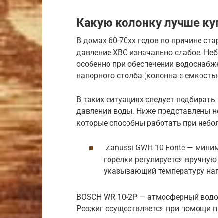
Какую колонку лучше ку
В домах 60-70хх годов по причине ст
давление ХВС изначально слабое. Неб
особенно при обеспечении водоснабж
напорного столба (колонна с емкость
В таких ситуациях следует подбират
давлении воды. Ниже представлены н
которые способны работать при небо
Zanussi GWH 10 Fonte — миним
горелки регулируется вручную 
указывающий температуру нагр
BOSCH WR 10-2P — атмосферный водон
Розжиг осуществляется при помощи п