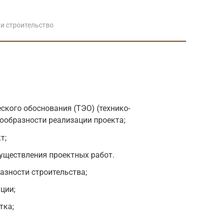
и строительство
ского обоснования (ТЭО) (технико-
ообразности реализации проекта;
т;
уществления проектных работ.
азности строительства;
ции;
тка;