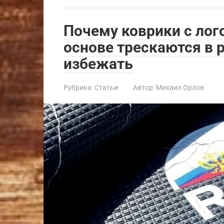
Почему коврики с лог
основе трескаются в р
избежать
Рубрика:
Статьи
Автор:
Михаил Орлов