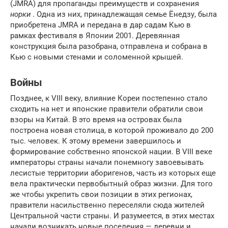
(JMRA) для пропаганды преимуществ и сохранения
норки
. Одна из них, принадлежащая семье Ёнедзу, была
приобретена JMRA и передана в дар садам Кью в
рамках фестиваля в Японии 2001. Деревянная
конструкция была разобрана, отправлена ​​и собрана в
Кью с новыми стенами и соломенной крышей.
Войны
Позднее, к VIII веку, влияние Кореи постепенно стало
сходить на нет и японские правители обратили свои
взоры на Китай. В это время на островах была
построена новая столица, в которой проживало до 200
тыс. человек. К этому времени завершилось и
формирование собственно японской нации. В VIII веке
императоры страны начали понемногу завоевывать
лесистые территории аборигенов, часть из которых еще
вела практически первобытный образ жизни. Для того
же чтобы укрепить свои позиции в этих регионах,
правители насильственно переселяли сюда жителей
Центральной части страны. И разумеется, в этих местах
начали возникать новые поселения — деревни и