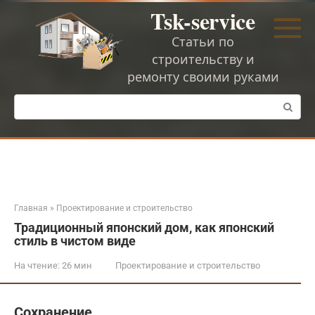
Перейти
Tsk-service
к
контенту
Статьи по
строительству и
ремонту своими руками
Поиск:
Главная
»
Проектирование и строительство
Традиционный японский дом, как японский
стиль в чистом виде
На чтение:
26 мин
Проектирование и строительство
Сохранение