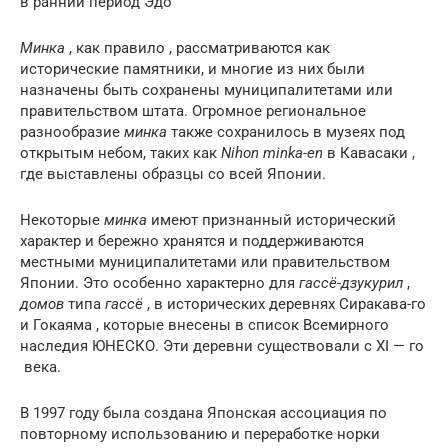
в ранний период Эдо
Минка
, как правило , рассматриваются как
исторические памятники, и многие из них были
назначены быть сохранены муниципалитетами или
правительством штата. Огромное региональное
разнообразие
минка
также сохранилось в музеях под
открытым небом, таких как
Nihon minka-en
в Кавасаки ,
где выставлены образцы со всей Японии.
Некоторые
минка
имеют признанный исторический
характер и бережно хранятся и поддерживаются
местными муниципалитетами или правительством
Японии. Это особенно характерно для
гассё-дзукурил
,
домов
типа
гассё
, в исторических деревнях Сиракава-го
и Гокаяма , которые внесены в список Всемирного
наследия ЮНЕСКО. Эти деревни существовали с
XI — го
века.
В 1997 году была создана Японская ассоциация по
повторному использованию и переработке норки