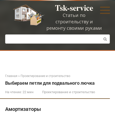
Перейти
Tsk-service
к
контенту
Статьи по
строительству и
ремонту своими руками
Поиск:
Главная
»
Проектирование и строительство
Выбираем петли для подвального лючка
На чтение:
22 мин
Проектирование и строительство
Амортизаторы