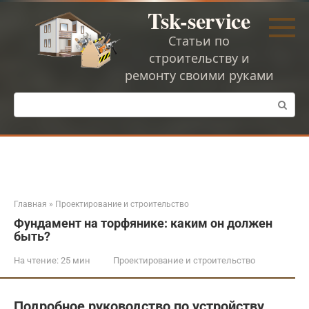
Перейти
Tsk-service
к
контенту
Статьи по
строительству и
ремонту своими руками
Поиск:
Главная
»
Проектирование и строительство
Фундамент на торфянике: каким он должен
быть?
На чтение:
25 мин
Проектирование и строительство
Подробное руководство по устройству