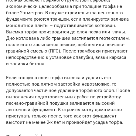
Полная замена торфяного грунта (выторфовка)
экономически целесообразна при толщине торфа не
более 2-х метров. В случае строительства ленточного
фундамента роются траншеи, если планируется заливка
монолитной плиты – подготавливается котлован.
Выемка торфа производится до слоя песка или глины.
Дно котлована либо траншеи застилается геотекстилем,
после этого засыпается песком, щебнем или песчано-
гравийной смесью (ПГС). После трамбовки приступают
непосредственно к установке опалубки, вязки каркаса
и заливки бетона.
Если толщина слоя торфа высока и удалить его
полностью под пятном застройки невозможно, то
допускается частичное удаление торфяного слоя. После
выполнения подготовительных работ по устройству
песчано-гравийной подушки заливается высокий
ленточный фундамент. К строительству дома можно
приступать только после, того как этот фундамент
выстоит не менее 2-х лет и произойдет усадка торфа.