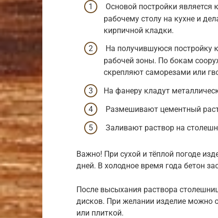
Основой постройки является к
рабочему столу на кухне и де
кирпичной кладки.
На получившуюся постройку к
рабочей зоны. По бокам соору
скрепляют саморезами или гв
На фанеру кладут металлическ
Размешивают цементный раств
Заливают раствор на столешн
Важно! При сухой и тёплой погоде из
дней. В холодное время года бетон з
После высыхания раствора столешни
дисков. При желании изделие можно
или плиткой.