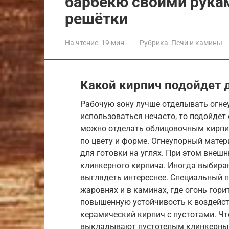
барбекю своими рука
решётки
На чтение:
19 мин
Рубрика:
Печи и камины
Какой кирпич подойдет 
Рабочую зону лучше отделывать огне
использоваться нечасто, то подойде
можно отделать облицовочным кирпи
по цвету и форме. Огнеупорный матер
для готовки на углях. При этом вне
клинкерного кирпича. Иногда выбираю
выглядеть интереснее. Специальный 
жаровнях и в каминах, где огонь гори
повышенную устойчивость к воздейст
керамический кирпич с пустотами. Чт
выкладывают пустотелым клинкерным