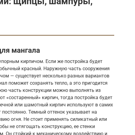
ми: щипцы, шампуры,
для мангала
упорным кирпичом. Если же постройка будет
т обычный красный. Наружную часть сооружения
чом — существует несколько разных вариантов
иал поможет сохранять тепло, а это пригодится
шнюю часть конструкции можно выполнять из
т «состаренный» кирпич, тогда постройка будет
печной или шамотный кирпич используют в самих
т постоянно. Темный оттенок указывает на
вию огня. Не стоит применять силикатный или
обы не отягощать конструкцию, ее стенки
. Он стойкий к механическому воздействию и