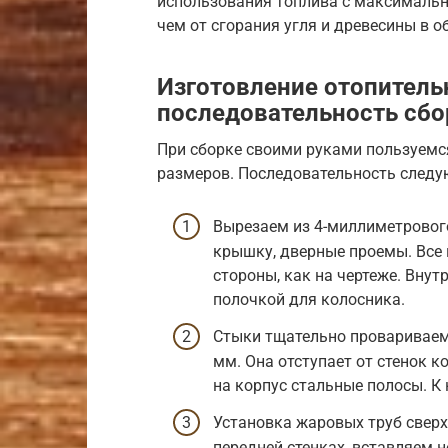
использования топлива с максималь
чем от сгорания угля и древесины в о
Изготовление отопитель
последовательность сбо
При сборке своими руками пользуемс
размеров. Последовательность след
Вырезаем из 4-миллиметрового
крышку, дверные проемы. Все 
стороны, как на чертеже. Внут
полочкой для колосника.
Стыки тщательно провариваем 
мм. Она отступает от стенок к
на корпус стальные полосы. К
Установка жаровых труб сверх
передней стенках, вставляем н