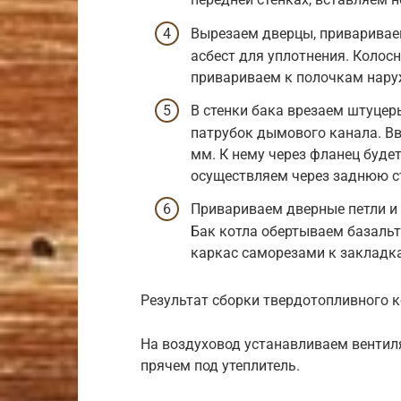
Вырезаем дверцы, приваривае
асбест для уплотнения. Колос
привариваем к полочкам нару
В стенки бака врезаем штуце
патрубок дымового канала. В
мм. К нему через фланец буде
осуществляем через заднюю с
Привариваем дверные петли и 
Бак котла обертываем базаль
каркас саморезами к закладк
Результат сборки твердотопливного к
На воздуховод устанавливаем вентиля
прячем под утеплитель.