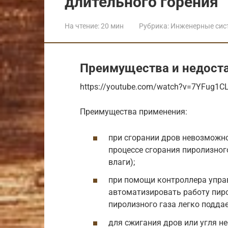
длительного горения
На чтение:
20 мин
Рубрика:
Инженерные сис
Преимущества и недост
https://youtube.com/watch?v=7YFug1C
Преимущества применения:
при сгорании дров невозможно
процессе сгорания пиролизного
влаги);
при помощи контроллера упра
автоматизировать работу пиро
пиролизного газа легко подда
для сжигания дров или угля н