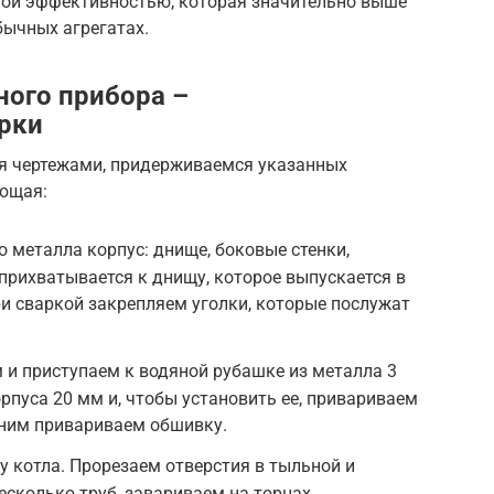
ной эффективностью, которая значительно выше
бычных агрегатах.
ного прибора –
рки
я чертежами, придерживаемся указанных
ующая:
 металла корпус: днище, боковые стенки,
прихватывается к днищу, которое выпускается в
ри сваркой закрепляем уголки, которые послужат
и приступаем к водяной рубашке из металла 3
орпуса 20 мм и, чтобы установить ее, привариваем
 ним привариваем обшивку.
у котла. Прорезаем отверстия в тыльной и
есколько труб, завариваем на торцах.