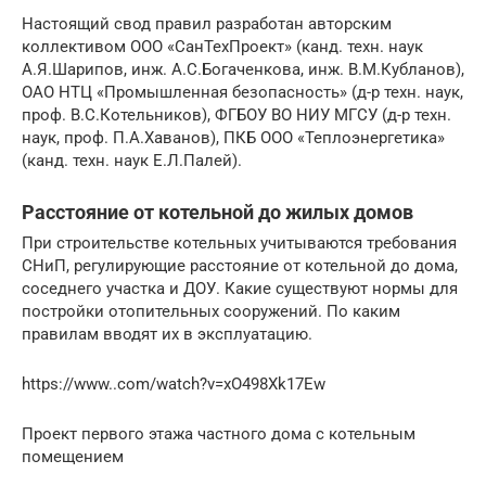
Настоящий свод правил разработан авторским
коллективом ООО «СанТехПроект» (канд. техн. наук
А.Я.Шарипов, инж. А.С.Богаченкова, инж. В.М.Кубланов),
ОАО НТЦ «Промышленная безопасность» (д-р техн. наук,
проф. B.C.Котельников), ФГБОУ ВО НИУ МГСУ (д-р техн.
наук, проф. П.А.Хаванов), ПКБ ООО «Теплоэнергетика»
(канд. техн. наук Е.Л.Палей).
Расстояние от котельной до жилых домов
При строительстве котельных учитываются требования
СНиП, регулирующие расстояние от котельной до дома,
соседнего участка и ДОУ. Какие существуют нормы для
постройки отопительных сооружений. По каким
правилам вводят их в эксплуатацию.
https://www..com/watch?v=xO498Xk17Ew
Проект первого этажа частного дома с котельным
помещением