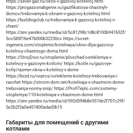
https://sever-gaz.ru/okno-v-gazovoj-kotelnoj.html
https://progazosnabgenie.ru/gazifikatsiya-chastnyh-
domov/trebovaniya-k-oknam-v-gazovoj-kotelnoj.html
https://buildingclub.ru/trebovaniya-k-gazovoj-kotelnoj-v-
chast/
https://zen.yandex.ru/media/id/5c81298c1d8c8100b947652f/
5cc585f16e47b000b32230cc https://sovet-
ingenera.com/otoplenie/kotelnaya/okno-dlya-gazovoy-
kotelnoy-chastnogo-doma.html
https://StrojDvor.ru/otoplenie/ploschad-ostekleniya-v-
kotelnoy-s-gazovym-kotlom/ https://kotle.ru/gazovye-
kotly/razmer-okna-v-kotelnoj-v-dome
https://bvzd.ru/vopros/osteklenie-kotelnoy-trebovaniya-i-
raschet https://stroim-dom.net/kotelnaja-v-chastnom-dome-
trebovanija-normy-snip/ https://ProfiTeplo.com/sistemy-
otopleniya/110-kotelnaya-v-chastnom-dome.html
https://zen.yandex.ru/media/id/592d594b8e557de2f707c29f/
5e2b2f3a0a451800adad3b15
Габариты для помещений с другими
котлами