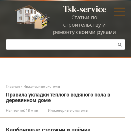
Перейти
Tsk-service
к
контенту
Статьи по
строительству и
ремонту своими руками
Поиск:
Главная
»
Инженерные системы
Правила укладки теплого водяного пола в
деревянном доме
На чтение:
18 мин
Инженерные системы
Карбоновые стержни и плёнка