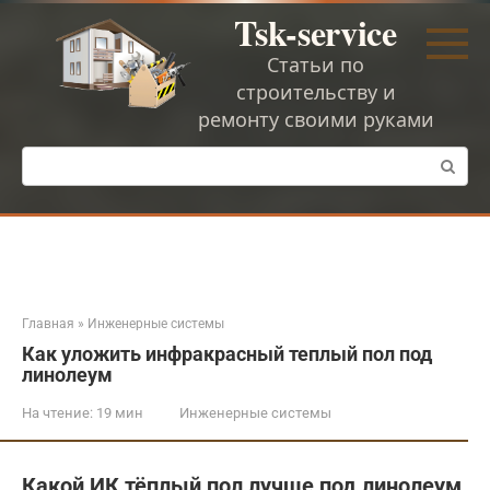
Перейти
Tsk-service
к
контенту
Статьи по
строительству и
ремонту своими руками
Поиск:
Главная
»
Инженерные системы
Как уложить инфракрасный теплый пол под
линолеум
На чтение:
19 мин
Инженерные системы
Какой ИК тёплый пол лучше под линолеум