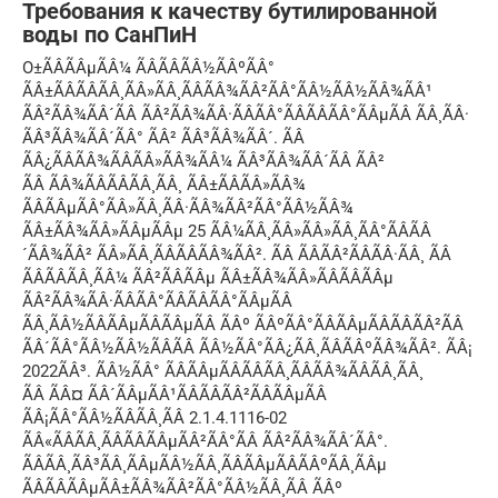
Требования к качеству бутилированной
воды по СанПиН
О±ÃÂÃÂµÃÂ¼ ÃÂÃÂÃÂ½ÃÂºÃÂ°
ÃÂ±ÃÂÃÂÃÂ¸ÃÂ»ÃÂ¸ÃÂÃÂ¾ÃÂ²ÃÂ°ÃÂ½ÃÂ½ÃÂ¾ÃÂ¹
ÃÂ²ÃÂ¾ÃÂ´ÃÂ ÃÂ²ÃÂ¾ÃÂ·ÃÂÃÂ°ÃÂÃÂÃÂ°ÃÂµÃÂ ÃÂ¸ÃÂ·
ÃÂ³ÃÂ¾ÃÂ´ÃÂ° ÃÂ² ÃÂ³ÃÂ¾ÃÂ´. ÃÂ
ÃÂ¿ÃÂÃÂ¾ÃÂÃÂ»ÃÂ¾ÃÂ¼ ÃÂ³ÃÂ¾ÃÂ´ÃÂ ÃÂ²
ÃÂ ÃÂ¾ÃÂÃÂÃÂ¸ÃÂ¸ ÃÂ±ÃÂÃÂ»ÃÂ¾
ÃÂÃÂµÃÂ°ÃÂ»ÃÂ¸ÃÂ·ÃÂ¾ÃÂ²ÃÂ°ÃÂ½ÃÂ¾
ÃÂ±ÃÂ¾ÃÂ»ÃÂµÃÂµ 25 ÃÂ¼ÃÂ¸ÃÂ»ÃÂ»ÃÂ¸ÃÂ°ÃÂÃÂ
´ÃÂ¾ÃÂ² ÃÂ»ÃÂ¸ÃÂÃÂÃÂ¾ÃÂ². ÃÂ ÃÂÃÂ²ÃÂÃÂ·ÃÂ¸ ÃÂ
ÃÂÃÂÃÂ¸ÃÂ¼ ÃÂ²ÃÂÃÂµ ÃÂ±ÃÂ¾ÃÂ»ÃÂÃÂÃÂµ
ÃÂ²ÃÂ¾ÃÂ·ÃÂÃÂ°ÃÂÃÂÃÂ°ÃÂµÃÂ
ÃÂ¸ÃÂ½ÃÂÃÂµÃÂÃÂµÃÂ ÃÂº ÃÂºÃÂ°ÃÂÃÂµÃÂÃÂÃÂ²ÃÂ
ÃÂ´ÃÂ°ÃÂ½ÃÂ½ÃÂÃÂ ÃÂ½ÃÂ°ÃÂ¿ÃÂ¸ÃÂÃÂºÃÂ¾ÃÂ². ÃÂ¡
2022ÃÂ³. ÃÂ½ÃÂ° ÃÂÃÂµÃÂÃÂÃÂ¸ÃÂÃÂ¾ÃÂÃÂ¸ÃÂ¸
ÃÂ ÃÂ¤ ÃÂ´ÃÂµÃÂ¹ÃÂÃÂÃÂ²ÃÂÃÂµÃÂ
ÃÂ¡ÃÂ°ÃÂ½ÃÂÃÂ¸ÃÂ 2.1.4.1116-02
ÃÂ«ÃÂÃÂ¸ÃÂÃÂÃÂµÃÂ²ÃÂ°ÃÂ ÃÂ²ÃÂ¾ÃÂ´ÃÂ°.
ÃÂÃÂ¸ÃÂ³ÃÂ¸ÃÂµÃÂ½ÃÂ¸ÃÂÃÂµÃÂÃÂºÃÂ¸ÃÂµ
ÃÂÃÂÃÂµÃÂ±ÃÂ¾ÃÂ²ÃÂ°ÃÂ½ÃÂ¸ÃÂ ÃÂº