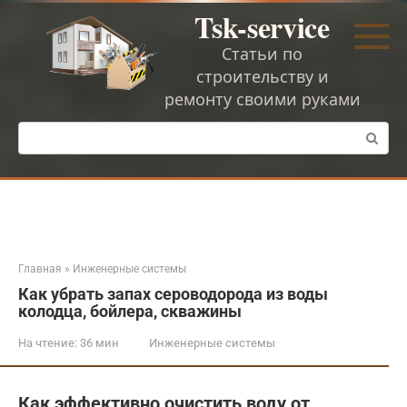
Перейти
Tsk-service
к
контенту
Статьи по
строительству и
ремонту своими руками
Поиск:
Главная
»
Инженерные системы
Как убрать запах сероводорода из воды
колодца, бойлера, скважины
На чтение:
36 мин
Инженерные системы
Как эффективно очистить воду от