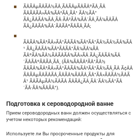
ÃÂÃÂµÃÂÃÂ½ÃÂ¸ÃÂÃÂµÃÂÃÂºÃÂ¸ÃÂ
ÃÂÃÂÃÂ»ÃÂ¾ÃÂ²ÃÂ¸ÃÂ¹ ÃÂ½ÃÂ°
ÃÂ¿ÃÂÃÂ¾ÃÂ¸ÃÂ·ÃÂ²ÃÂ¾ÃÂ´ÃÂ¸ÃÂ¼ÃÂÃÂ
ÃÂ¿ÃÂÃÂ¾ÃÂ´ÃÂÃÂºÃÂÃÂ¸ÃÂ;
ÃÂÃÂ¾ÃÂ³ÃÂ»ÃÂ°ÃÂÃÂ¾ÃÂ²ÃÂ°ÃÂ½ÃÂ½ÃÂ¾ÃÂ
¹ ÃÂ¿ÃÂÃÂ¾ÃÂ³ÃÂÃÂ°ÃÂ¼ÃÂ¼ÃÂ
ÃÂºÃÂ¾ÃÂ½ÃÂÃÂÃÂ¾ÃÂ»ÃÂ ÃÂ¿ÃÂÃÂ¾ÃÂ
´ÃÂÃÂºÃÂÃÂ¸ÃÂ¸ (ÃÂ¾ÃÂÃÂ³ÃÂ°ÃÂ½
ÃÂÃÂ¾ÃÂ³ÃÂ»ÃÂ°ÃÂÃÂ¾ÃÂ²ÃÂ°ÃÂ½ÃÂ¸ÃÂ Ã¢ÂÂ
ÃÂÃÂµÃÂÃÂÃÂ¸ÃÂÃÂ¾ÃÂÃÂ¸ÃÂ°ÃÂ»ÃÂÃÂ½ÃÂÃ
Â¹ ÃÂÃÂµÃÂ½ÃÂÃÂ ÃÂÃÂ¿ÃÂ¸ÃÂ´ÃÂ½ÃÂ°ÃÂ
´ÃÂ·ÃÂ¾ÃÂÃÂ°).
Подготовка к сероводородной ванне
Прием сероводородных ванн должен осуществляться с
учетом некоторых рекомендаций:
Используете ли Вы просроченные продукты для