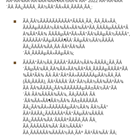
ÃÂ²ÃÂ¾ÃÂ·ÃÂ¼ÃÂ¾ÃÂ¶ÃÂ½ÃÂ¾ ÃÂ² 2022 ÃÂ³ÃÂ¾ÃÂ
´ÃÂ ÃÂ¿ÃÂÃÂ¸ ÃÂ½ÃÂ°ÃÂ»ÃÂ¸ÃÂÃÂ¸ÃÂ¸:
ÃÂ¸ÃÂ½ÃÂÃÂÃÂÃÂÃÂºÃÂÃÂ¸ÃÂ¸ ÃÂ¸ÃÂ»ÃÂ¸
ÃÂÃÂµÃÂÃÂ½ÃÂ¾ÃÂ»ÃÂ¾ÃÂ³ÃÂ¸ÃÂÃÂµÃÂÃÂºÃ
Â¾ÃÂ³ÃÂ¾ ÃÂÃÂµÃÂ³ÃÂ»ÃÂ°ÃÂ¼ÃÂµÃÂ½ÃÂÃÂ°,
ÃÂÃÂÃÂ²ÃÂµÃÂÃÂ¶ÃÂ´ÃÂµÃÂ½ÃÂ½ÃÂÃÂ
ÃÂ¿ÃÂÃÂ¾ÃÂ¸ÃÂ·ÃÂ²ÃÂ¾ÃÂ
´ÃÂ¸ÃÂÃÂµÃÂ»ÃÂµÃÂ¼;
ÃÂÃÂ°ÃÂ½ÃÂ¸ÃÂÃÂ°ÃÂÃÂ½ÃÂ¾-ÃÂÃÂ¿ÃÂ¸ÃÂ
´ÃÂµÃÂ¼ÃÂ¸ÃÂ¾ÃÂ»ÃÂ¾ÃÂ³ÃÂ¸ÃÂÃÂµÃÂÃÂºÃÂ
¾ÃÂ³ÃÂ¾ ÃÂ·ÃÂ°ÃÂºÃÂ»ÃÂÃÂÃÂµÃÂ½ÃÂ¸ÃÂ
(ÃÂ¡ÃÂ­ÃÂ), ÃÂ²ÃÂÃÂ´ÃÂ°ÃÂ½ÃÂ½ÃÂ¾ÃÂ³ÃÂ¾
ÃÂ ÃÂ¾ÃÂÃÂ¿ÃÂ¾ÃÂÃÂÃÂµÃÂ±ÃÂ½ÃÂ°ÃÂ
´ÃÂ·ÃÂ¾ÃÂÃÂ¾ÃÂ¼, ÃÂ¡ÃÂ­ÃÂ ÃÂ
´ÃÂ¾ÃÂ»ÃÂ¶ÃÂ½ÃÂ¾ ÃÂ±ÃÂÃÂÃÂ
ÃÂ¿ÃÂ¾ÃÂ»ÃÂÃÂÃÂµÃÂ½ÃÂ¾ ÃÂ½ÃÂ°
ÃÂ²ÃÂÃÂ¿ÃÂÃÂÃÂºÃÂ°ÃÂµÃÂ¼ÃÂÃÂ
ÃÂ¿ÃÂÃÂ¾ÃÂ´ÃÂÃÂºÃÂÃÂ¸ÃÂ ÃÂ¸
ÃÂ¸ÃÂÃÂÃÂ¾ÃÂ´ÃÂ½ÃÂÃÂ¹
ÃÂ¸ÃÂÃÂÃÂ¾ÃÂÃÂ½ÃÂ¸ÃÂº ÃÂ²ÃÂ¾ÃÂ´ÃÂ;