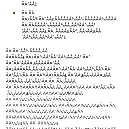
ÃÂ°ÃÂ);
ÃÂ¸ÃÂ·
ÃÂ¿ÃÂ¾ÃÂ²ÃÂµÃÂÃÂÃÂ½ÃÂ¾ÃÂÃÂÃÂ½ÃÂÃÂ
ÃÂ¸ÃÂÃÂÃÂ¾ÃÂÃÂ½ÃÂ¸ÃÂºÃÂ¾ÃÂ²
(ÃÂ¾ÃÂ·ÃÂµÃÂ, ÃÂÃÂµÃÂº, ÃÂ»ÃÂµÃÂ
´ÃÂ½ÃÂ¸ÃÂºÃÂ¾ÃÂ²).
ÃÂ¡ÃÂ°ÃÂ½ÃÂÃÂ¸ÃÂ
ÃÂÃÂÃÂµÃÂ±ÃÂ¾ÃÂ²ÃÂ°ÃÂ½ÃÂ¸ÃÂ¹ ÃÂº
ÃÂºÃÂ°ÃÂÃÂµÃÂÃÂÃÂ²ÃÂ
ÃÂ±ÃÂÃÂÃÂ¸ÃÂ»ÃÂ¸ÃÂÃÂ¾ÃÂ²ÃÂ°ÃÂ½ÃÂ½ÃÂ¾ÃÂ¹
ÃÂ²ÃÂ¾ÃÂ´ÃÂ ÃÂ¾ÃÂ¿ÃÂÃÂµÃÂ´ÃÂµÃÂ»ÃÂÃÂµÃÂ
ÃÂÃÂÃÂ»ÃÂ¾ÃÂ²ÃÂ¸ÃÂ, ÃÂ¿ÃÂÃÂ¸
ÃÂºÃÂ¾ÃÂÃÂ¾ÃÂÃÂÃÂ ÃÂ¿ÃÂÃÂ¾ÃÂ¸ÃÂ·ÃÂ²ÃÂ¾ÃÂ
´ÃÂ¸ÃÂÃÂµÃÂ»ÃÂ ÃÂ¼ÃÂ¾ÃÂ¶ÃÂµÃÂ
ÃÂ·ÃÂ°ÃÂ½ÃÂ¸ÃÂ¼ÃÂ°ÃÂÃÂÃÂÃÂ
ÃÂ¸ÃÂ·ÃÂ³ÃÂ¾ÃÂÃÂ¾ÃÂ²ÃÂ»ÃÂµÃÂ½ÃÂ¸ÃÂµÃÂ¼ ÃÂ¸
ÃÂÃÂµÃÂ°ÃÂ»ÃÂ¸ÃÂ·ÃÂ°ÃÂÃÂ¸ÃÂµÃÂ¹
ÃÂ±ÃÂÃÂÃÂ¸ÃÂ»ÃÂ¸ÃÂÃÂ¾ÃÂ²ÃÂ°ÃÂ½ÃÂ½ÃÂ¾ÃÂ¹
ÃÂ²ÃÂ¾ÃÂ´ÃÂ. ÃÂ­ÃÂÃÂ¾