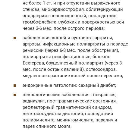
не более 1 ст. и при отсутствии выраженного
стеноза, миокардиострофия, облитерирующий
эндартериит неосложненный, последствия
тромбофлебита глубоких и поверхностных вен
через 3-6 мес. после острого периода;
заболевания костей и суставов : артриты,
артрозы, инфекционные полиартриты в периоде
ремиссии (через 6-8 мес. после обострения),
полиартриты неинфекционные, болезнь
Бехтерева, бруцеллезный полиартрит (через 3
мес. после острых явлений), остеохондроз,
медленное срастание костей после перелома;
эндокринные патологии: сахарный диабет;
неврологические заболевания : невралгия,
радикулит, посттравматические состояния,
рефлекторный травматический синдром,
вегетососудистая дистония, последствия
полиомиелита, менингомиелита, паралич и
парез спинного мозга;