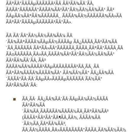
ÃÂºÃÂ°ÃÂÃÂµÃÂÃÂÃÂ²ÃÂ ÃÂ²ÃÂ¾ÃÂ´ÃÂ,
ÃÂÃÂ°ÃÂÃÂÃÂ°ÃÂÃÂ¾ÃÂ²ÃÂ°ÃÂ½ÃÂ½ÃÂ¾ÃÂ¹ ÃÂ²
ÃÂµÃÂ¼ÃÂºÃÂ¾ÃÂÃÂÃÂ¸. ÃÂÃÂ¾ÃÂ½ÃÂÃÂÃÂ¾ÃÂ»ÃÂ
ÃÂºÃÂ°ÃÂÃÂµÃÂÃÂÃÂ²ÃÂ°ÃÂ».
ÃÂ ÃÂ´ÃÂ°ÃÂ½ÃÂ½ÃÂ¾ÃÂ¼ ÃÂ
´ÃÂ¾ÃÂºÃÂÃÂ¼ÃÂµÃÂ½ÃÂÃÂµ ÃÂ¿ÃÂÃÂ¸ÃÂ²ÃÂ¾ÃÂ
´ÃÂ¸ÃÂÃÂÃÂ ÃÂºÃÂ»ÃÂ°ÃÂÃÂÃÂ¸ÃÂÃÂ¸ÃÂºÃÂ°ÃÂÃÂ¸ÃÂ
ÃÂ±ÃÂÃÂÃÂ¸ÃÂ»ÃÂ¸ÃÂÃÂ¾ÃÂ²ÃÂ°ÃÂ½ÃÂ½ÃÂ¾ÃÂ¹
ÃÂ²ÃÂ¾ÃÂ´ÃÂ, ÃÂ²
ÃÂÃÂ¾ÃÂ¾ÃÂÃÂ²ÃÂµÃÂÃÂÃÂÃÂ²ÃÂ¸ÃÂ¸ ÃÂ
ÃÂºÃÂ¾ÃÂÃÂ¾ÃÂÃÂ¾ÃÂ¹ ÃÂ¾ÃÂ½ÃÂ° ÃÂ¿ÃÂ¾ÃÂ
´ÃÂÃÂ°ÃÂ·ÃÂ´ÃÂµÃÂ»ÃÂÃÂµÃÂÃÂÃÂ ÃÂ½ÃÂ°
ÃÂ²ÃÂ¾ÃÂ´ÃÂ:
ÃÂ¸ÃÂ· ÃÂ¿ÃÂ¾ÃÂ´ÃÂ·ÃÂµÃÂ¼ÃÂ½ÃÂÃÂ
ÃÂ²ÃÂ¾ÃÂ
´ÃÂ¾ÃÂ¸ÃÂÃÂÃÂ¾ÃÂÃÂ½ÃÂ¸ÃÂºÃÂ¾ÃÂ²
(ÃÂÃÂºÃÂ²ÃÂ°ÃÂ¶ÃÂ¸ÃÂ½, ÃÂÃÂ¾ÃÂ
´ÃÂ½ÃÂ¸ÃÂºÃÂ¾ÃÂ²,
ÃÂ¸ÃÂ½ÃÂÃÂ¸ÃÂ»ÃÂÃÂÃÂÃÂ°ÃÂÃÂ¸ÃÂ¾ÃÂ½ÃÂ½