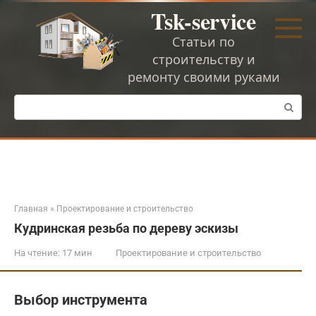
Перейти
Tsk-service
к
контенту
Статьи по
строительству и
ремонту своими руками
Поиск:
Главная
»
Проектирование и строительство
Кудринская резьба по дереву эскизы
На чтение:
17 мин
Проектирование и строительство
Выбор инструмента