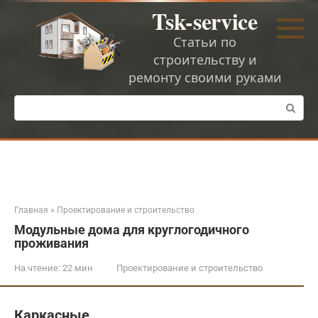
Перейти
Tsk-service
к
контенту
Статьи по
строительству и
ремонту своими руками
Поиск:
Главная
»
Проектирование и строительство
Модульные дома для круглогодичного
проживания
На чтение:
22 мин
Проектирование и строительство
Каркасные