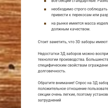
все секции стандартные. Разн
необходимо строго соблюдать
привести к перекосам или раз
на рынке имеется масса издел
должным качеством.
Стоит заметить, что 3D заборы имею
Недостатки 3Д заборов можно воспри
технологии производства. Большинств
специфическим свойствам ограждений
долговечность.
Обратите внимание! Спрос на 3Д забо
положительное отношение пользовате
секции очень легкие, поэтому устано
затруднений