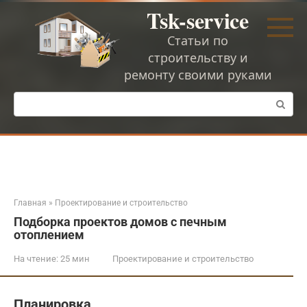
Перейти
Tsk-service
к
контенту
Статьи по
строительству и
ремонту своими руками
Поиск:
Главная
»
Проектирование и строительство
Подборка проектов домов с печным
отоплением
На чтение:
25 мин
Проектирование и строительство
Планировка