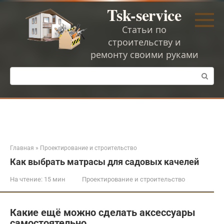
Перейти
Tsk-service
к
контенту
Статьи по
строительству и
ремонту своими руками
Поиск:
Главная
»
Проектирование и строительство
Как выбрать матрасы для садовых качелей
На чтение:
15 мин
Проектирование и строительство
Какие ещё можно сделать аксессуары
самостоятельно