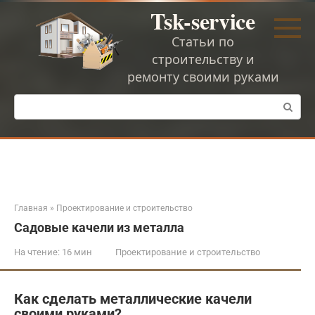
Перейти
Tsk-service
к
контенту
Статьи по
строительству и
ремонту своими руками
Поиск:
Главная
»
Проектирование и строительство
Садовые качели из металла
На чтение:
16 мин
Проектирование и строительство
Как сделать металлические качели
своими руками?