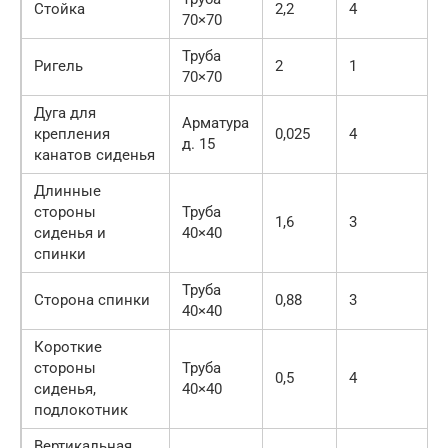
Стойка
2,2
4
70×70
Труба
Ригель
2
1
70×70
Дуга для
Арматура
крепления
0,025
4
д. 15
канатов сиденья
Длинные
стороны
Труба
1,6
3
сиденья и
40×40
спинки
Труба
Сторона спинки
0,88
3
40×40
Короткие
стороны
Труба
0,5
4
сиденья,
40×40
подлокотник
Вертикальная