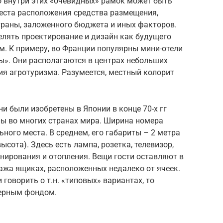
о внутри этих «очевидных» рамок может быть
места расположения средства размещения,
траны, заложенного бюджета и иных факторов.
елять проектирование и дизайн как будущего
ем. К примеру, во Франции популярны мини-отели
ты». Они располагаются в центрах небольших
ия агротуризма. Разумеется, местный колорит
и были изобретены в Японии в конце 70-х гг
ны во многих странах мира. Ширина номера
ного места. В среднем, его габариты – 2 метра
высота). Здесь есть лампа, розетка, телевизор,
нирования и отопления. Вещи гости оставляют в
ажа ящиках, расположенных недалеко от ячеек.
 говорить о т.н. «типовых» вариантах, то
ерным фондом.