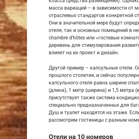
класса средства размещения). Однак
масса вариаций – в зависимости от 
отраслевых стандартов конкретной с
Они в значительной мере будут опред
отеля, так и основных помещений в н
chambre d’hôtes или «гостевые комна
деревень для стимулирования развит
влияет на их проект и дизайн.
Другой пример – капсульные отели. Он
прошлого столетия, и сейчас популяр
капсульного отеля равна ширине спаль
(длина), 1 метр (ширина) и 1,5 метра (
присутствует также система кондицио
специально предназначенных для баг
Душ и туалет находятся на этаже. Если
рассмотрим гостиницы с разным ном
Отели на 10 номеров