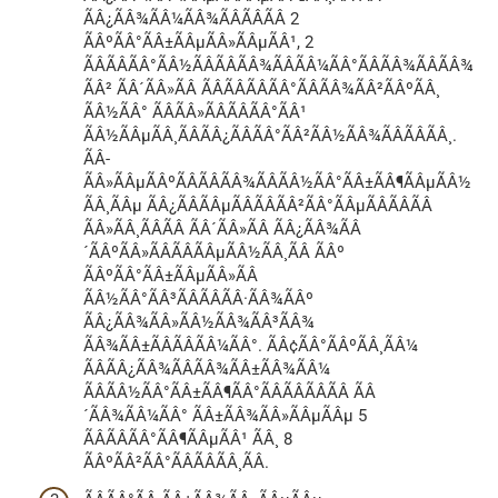
ÃÂ¿ÃÂ¾ÃÂ¼ÃÂ¾ÃÂÃÂÃÂ 2
ÃÂºÃÂ°ÃÂ±ÃÂµÃÂ»ÃÂµÃÂ¹, 2
ÃÂÃÂÃÂ°ÃÂ½ÃÂÃÂÃÂ¾ÃÂÃÂ¼ÃÂ°ÃÂÃÂ¾ÃÂÃÂ¾
ÃÂ² ÃÂ´ÃÂ»ÃÂ ÃÂÃÂÃÂÃÂ°ÃÂÃÂ¾ÃÂ²ÃÂºÃÂ¸
ÃÂ½ÃÂ° ÃÂÃÂ»ÃÂÃÂÃÂ°ÃÂ¹
ÃÂ½ÃÂµÃÂ¸ÃÂÃÂ¿ÃÂÃÂ°ÃÂ²ÃÂ½ÃÂ¾ÃÂÃÂÃÂ¸.
ÃÂ­
ÃÂ»ÃÂµÃÂºÃÂÃÂÃÂ¾ÃÂÃÂ½ÃÂ°ÃÂ±ÃÂ¶ÃÂµÃÂ½
ÃÂ¸ÃÂµ ÃÂ¿ÃÂÃÂµÃÂÃÂÃÂ²ÃÂ°ÃÂµÃÂÃÂÃÂ
ÃÂ»ÃÂ¸ÃÂÃÂ ÃÂ´ÃÂ»ÃÂ ÃÂ¿ÃÂ¾ÃÂ
´ÃÂºÃÂ»ÃÂÃÂÃÂµÃÂ½ÃÂ¸ÃÂ ÃÂº
ÃÂºÃÂ°ÃÂ±ÃÂµÃÂ»ÃÂ
ÃÂ½ÃÂ°ÃÂ³ÃÂÃÂÃÂ·ÃÂ¾ÃÂº
ÃÂ¿ÃÂ¾ÃÂ»ÃÂ½ÃÂ¾ÃÂ³ÃÂ¾
ÃÂ¾ÃÂ±ÃÂÃÂÃÂ¼ÃÂ°. ÃÂ¢ÃÂ°ÃÂºÃÂ¸ÃÂ¼
ÃÂÃÂ¿ÃÂ¾ÃÂÃÂ¾ÃÂ±ÃÂ¾ÃÂ¼
ÃÂÃÂ½ÃÂ°ÃÂ±ÃÂ¶ÃÂ°ÃÂÃÂÃÂÃÂ ÃÂ
´ÃÂ¾ÃÂ¼ÃÂ° ÃÂ±ÃÂ¾ÃÂ»ÃÂµÃÂµ 5
ÃÂÃÂÃÂ°ÃÂ¶ÃÂµÃÂ¹ ÃÂ¸ 8
ÃÂºÃÂ²ÃÂ°ÃÂÃÂÃÂ¸ÃÂ.