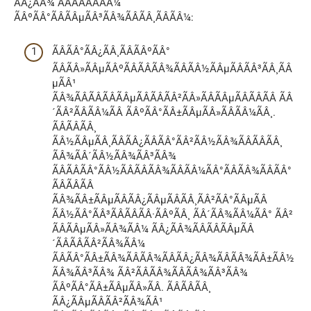
ÃÂ¿ÃÂ¾ ÃÂÃÂÃÂÃÂ¼
ÃÂºÃÂ°ÃÂÃÂµÃÂ³ÃÂ¾ÃÂÃÂ¸ÃÂÃÂ¼:
ÃÂÃÂ°ÃÂ¿ÃÂ¸ÃÂÃÂºÃÂ°
ÃÂÃÂ»ÃÂµÃÂºÃÂÃÂÃÂ¾ÃÂÃÂ½ÃÂµÃÂÃÂ³ÃÂ¸ÃÂ
µÃÂ¹
ÃÂ¾ÃÂÃÂÃÂÃÂµÃÂÃÂÃÂ²ÃÂ»ÃÂÃÂµÃÂÃÂÃÂ ÃÂ
´ÃÂ²ÃÂÃÂ¼ÃÂ ÃÂºÃÂ°ÃÂ±ÃÂµÃÂ»ÃÂÃÂ¼ÃÂ¸.
ÃÂÃÂÃÂ¸
ÃÂ½ÃÂµÃÂ¸ÃÂÃÂ¿ÃÂÃÂ°ÃÂ²ÃÂ½ÃÂ¾ÃÂÃÂÃÂ¸
ÃÂ¾ÃÂ´ÃÂ½ÃÂ¾ÃÂ³ÃÂ¾
ÃÂÃÂÃÂ°ÃÂ½ÃÂÃÂÃÂ¾ÃÂÃÂ¼ÃÂ°ÃÂÃÂ¾ÃÂÃÂ°
ÃÂÃÂÃÂ
ÃÂ¾ÃÂ±ÃÂµÃÂÃÂ¿ÃÂµÃÂÃÂ¸ÃÂ²ÃÂ°ÃÂµÃÂ
ÃÂ½ÃÂ°ÃÂ³ÃÂÃÂÃÂ·ÃÂºÃÂ¸ ÃÂ´ÃÂ¾ÃÂ¼ÃÂ° ÃÂ²
ÃÂÃÂµÃÂ»ÃÂ¾ÃÂ¼ ÃÂ¿ÃÂ¾ÃÂÃÂÃÂµÃÂ
´ÃÂÃÂÃÂ²ÃÂ¾ÃÂ¼
ÃÂÃÂ°ÃÂ±ÃÂ¾ÃÂÃÂ¾ÃÂÃÂ¿ÃÂ¾ÃÂÃÂ¾ÃÂ±ÃÂ½
ÃÂ¾ÃÂ³ÃÂ¾ ÃÂ²ÃÂÃÂ¾ÃÂÃÂ¾ÃÂ³ÃÂ¾
ÃÂºÃÂ°ÃÂ±ÃÂµÃÂ»ÃÂ. ÃÂÃÂÃÂ¸
ÃÂ¿ÃÂµÃÂÃÂ²ÃÂ¾ÃÂ¹