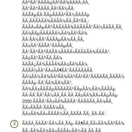
ÃÂºÃÂ°ÃÂÃÂµÃÂ³ÃÂ¾ÃÂÃÂ¸ÃÂ¸
ÃÂ°ÃÂºÃÂÃÂ¸ÃÂ²ÃÂ½ÃÂ
ÃÂÃÂµÃÂ·ÃÂµÃÂÃÂ²ÃÂ½ÃÂÃÂµ
ÃÂ¸ÃÂÃÂÃÂ¾ÃÂÃÂ½ÃÂ¸ÃÂºÃÂ¸:
ÃÂÃÂ»ÃÂµÃÂºÃÂÃÂÃÂ¾ÃÂÃÂÃÂ°ÃÂ½ÃÂÃÂ¸ÃÂ¸
ÃÂ¼ÃÂµÃÂÃÂÃÂ½ÃÂ¾ÃÂ³ÃÂ¾
ÃÂ·ÃÂ½ÃÂ°ÃÂÃÂµÃÂ½ÃÂ¸ÃÂ,
ÃÂ±ÃÂ°ÃÂÃÂ°ÃÂÃÂµÃÂ¸
ÃÂ°ÃÂºÃÂºÃÂÃÂ¼ÃÂÃÂ»ÃÂÃÂÃÂ¾ÃÂÃÂ°.
ÃÂ¢ÃÂ°ÃÂºÃÂ¸ÃÂ¼
ÃÂÃÂ¿ÃÂ¾ÃÂÃÂ¾ÃÂ±ÃÂ¾ÃÂ¼
ÃÂÃÂ½ÃÂ°ÃÂ±ÃÂ¶ÃÂ°ÃÂÃÂÃÂÃÂ
ÃÂ¼ÃÂ½ÃÂ¾ÃÂ³ÃÂ¾ÃÂºÃÂ²ÃÂ°ÃÂÃÂÃÂ¸ÃÂÃÂ½
ÃÂÃÂµ ÃÂ´ÃÂ¾ÃÂ¼ÃÂ°,
ÃÂ¾ÃÂ±ÃÂÃÂµÃÂÃÂÃÂ²ÃÂµÃÂ½ÃÂ½ÃÂÃÂµ
ÃÂ·ÃÂ´ÃÂ°ÃÂ½ÃÂ¸ÃÂ ÃÂ ÃÂ±ÃÂ¾ÃÂ»ÃÂµÃÂµ
2000 ÃÂÃÂ°ÃÂ±ÃÂ¾ÃÂÃÂ°ÃÂÃÂÃÂ¸ÃÂ¼ÃÂ¸
ÃÂ»ÃÂÃÂ´ÃÂÃÂ¼ÃÂ¸,
ÃÂ±ÃÂ¾ÃÂ»ÃÂÃÂ½ÃÂ¸ÃÂÃÂ ÃÂ¸ ÃÂ.ÃÂ´.
ÃÂÃÂ¸ÃÂÃÂ°ÃÂ½ÃÂ¸ÃÂµ ÃÂ¶ÃÂ¸ÃÂ»ÃÂ¾ÃÂ³ÃÂ¾
ÃÂ¿ÃÂ¾ÃÂ¼ÃÂµÃÂÃÂµÃÂ½ÃÂ¸ÃÂ ÃÂ