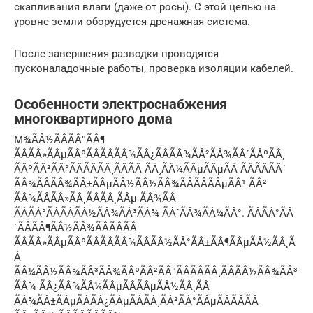
скапливания влаги (даже от росы). С этой целью на
уровне земли оборудуется дренажная система.
После завершения разводки проводятся
пусконаладочные работы, проверка изоляции кабелей.
Особенности электроснабжения
многоквартирного дома
М¾ÃÂ½ÃÂÃÂ°ÃÂ¶
ÃÂÃÂ»ÃÂµÃÂºÃÂÃÂÃÂ¾ÃÂ¿ÃÂÃÂ¾ÃÂ²ÃÂ¾ÃÂ´ÃÂºÃÂ¸
ÃÂºÃÂ²ÃÂ°ÃÂÃÂÃÂ¸ÃÂÃÂ ÃÂ¸ÃÂ¼ÃÂµÃÂµÃÂ ÃÂÃÂÃÂ´
ÃÂ¾ÃÂÃÂ¾ÃÂ±ÃÂµÃÂ½ÃÂ½ÃÂ¾ÃÂÃÂÃÂµÃÂ¹ ÃÂ²
ÃÂ¾ÃÂÃÂ»ÃÂ¸ÃÂÃÂ¸ÃÂµ ÃÂ¾ÃÂ
ÃÂÃÂ°ÃÂÃÂÃÂ½ÃÂ¾ÃÂ³ÃÂ¾ ÃÂ´ÃÂ¾ÃÂ¼ÃÂ°. ÃÂÃÂ°ÃÂ
´ÃÂÃÂ¶ÃÂ½ÃÂ¾ÃÂÃÂÃÂ
ÃÂÃÂ»ÃÂµÃÂºÃÂÃÂÃÂ¾ÃÂÃÂ½ÃÂ°ÃÂ±ÃÂ¶ÃÂµÃÂ½ÃÂ¸Ã
Â
ÃÂ¼ÃÂ½ÃÂ¾ÃÂ³ÃÂ¾ÃÂºÃÂ²ÃÂ°ÃÂÃÂÃÂ¸ÃÂÃÂ½ÃÂ¾ÃÂ³
ÃÂ¾ ÃÂ¿ÃÂ¾ÃÂ¼ÃÂµÃÂÃÂµÃÂ½ÃÂ¸ÃÂ
ÃÂ¾ÃÂ±ÃÂµÃÂÃÂ¿ÃÂµÃÂÃÂ¸ÃÂ²ÃÂ°ÃÂµÃÂÃÂÃÂ