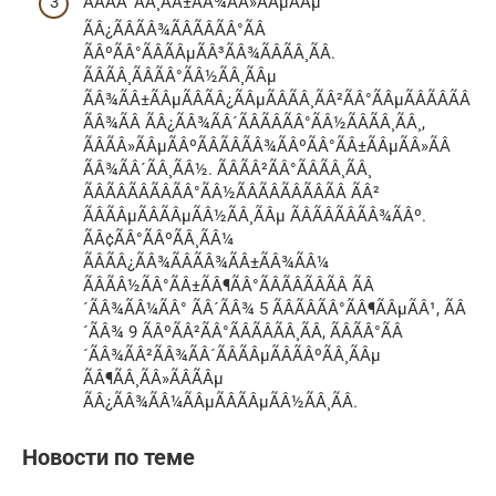
ÃÂÃÂ°ÃÂ¸ÃÂ±ÃÂ¾ÃÂ»ÃÂµÃÂµ
ÃÂ¿ÃÂÃÂ¾ÃÂÃÂÃÂ°ÃÂ
ÃÂºÃÂ°ÃÂÃÂµÃÂ³ÃÂ¾ÃÂÃÂ¸ÃÂ.
ÃÂÃÂ¸ÃÂÃÂ°ÃÂ½ÃÂ¸ÃÂµ
ÃÂ¾ÃÂ±ÃÂµÃÂÃÂ¿ÃÂµÃÂÃÂ¸ÃÂ²ÃÂ°ÃÂµÃÂÃÂÃÂ
ÃÂ¾ÃÂ ÃÂ¿ÃÂ¾ÃÂ´ÃÂÃÂÃÂ°ÃÂ½ÃÂÃÂ¸ÃÂ¸,
ÃÂÃÂ»ÃÂµÃÂºÃÂÃÂÃÂ¾ÃÂºÃÂ°ÃÂ±ÃÂµÃÂ»ÃÂ
ÃÂ¾ÃÂ´ÃÂ¸ÃÂ½. ÃÂÃÂ²ÃÂ°ÃÂÃÂ¸ÃÂ¸
ÃÂÃÂÃÂÃÂÃÂ°ÃÂ½ÃÂÃÂÃÂÃÂÃÂ ÃÂ²
ÃÂÃÂµÃÂÃÂµÃÂ½ÃÂ¸ÃÂµ ÃÂÃÂÃÂÃÂ¾ÃÂº.
ÃÂ¢ÃÂ°ÃÂºÃÂ¸ÃÂ¼
ÃÂÃÂ¿ÃÂ¾ÃÂÃÂ¾ÃÂ±ÃÂ¾ÃÂ¼
ÃÂÃÂ½ÃÂ°ÃÂ±ÃÂ¶ÃÂ°ÃÂÃÂÃÂÃÂ ÃÂ
´ÃÂ¾ÃÂ¼ÃÂ° ÃÂ´ÃÂ¾ 5 ÃÂÃÂÃÂ°ÃÂ¶ÃÂµÃÂ¹, ÃÂ
´ÃÂ¾ 9 ÃÂºÃÂ²ÃÂ°ÃÂÃÂÃÂ¸ÃÂ, ÃÂÃÂ°ÃÂ
´ÃÂ¾ÃÂ²ÃÂ¾ÃÂ´ÃÂÃÂµÃÂÃÂºÃÂ¸ÃÂµ
ÃÂ¶ÃÂ¸ÃÂ»ÃÂÃÂµ
ÃÂ¿ÃÂ¾ÃÂ¼ÃÂµÃÂÃÂµÃÂ½ÃÂ¸ÃÂ.
Новости по теме