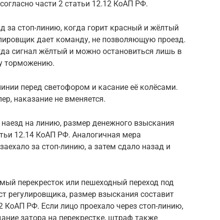
согласно части 2 статьи 12.12 КоАП РФ.
зд за стоп-линию, когда горит красный и жёлтый
улировщик дает команду, не позволяющую проезд.
гда сигнал жёлтый и можно остановиться лишь в
му торможению.
линии перед светофором и касание её колёсами.
ер, наказание не вменяется.
 наезд на линию, размер денежного взыскания
атьи 12.14 КоАП РФ. Аналогичная мера
 заехало за стоп-линию, а затем сдало назад и
емый перекресток или пешеходный переход под
т регулировщика, размер взыскания составит
12 КоАП РФ. Если лицо проехало через стоп-линию,
дание затора на перекрестке, штраф также