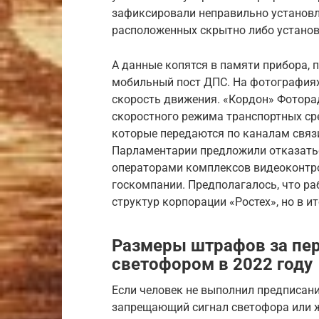
зафиксировали неправильно установл
расположенных скрытно либо устано
А данные копятся в памяти прибора, 
мобильный пост ДПС. На фотографиях
скорость движения. «Кордон» Фотор
скоростного режима транспортных ср
которые передаются по каналам связи
Парламентарии предложили отказатьс
операторами комплексов видеоконтро
госкомпании. Предполагалось, что ра
структур корпорации «Ростех», но в ит
Размеры штрафов за пер
светофором в 2022 году
Если человек не выполнил предписани
запрещающий сигнал светофора или ж