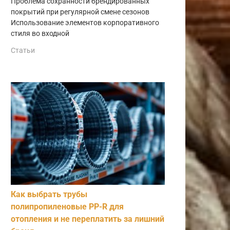
Проблема сохранности брендированных
покрытий при регулярной смене сезонов
Использование элементов корпоративного
стиля во входной
Статьи
Как выбрать трубы
полипропиленовые PP-R для
отопления и не переплатить за лишний