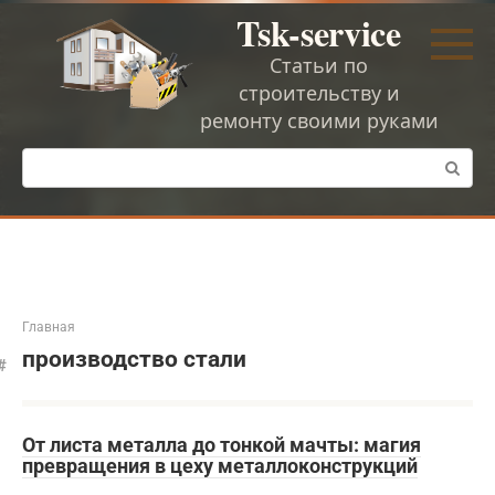
Перейти
Tsk-service
к
контенту
Статьи по
строительству и
ремонту своими руками
Поиск:
Главная
производство стали
От листа металла до тонкой мачты: магия
превращения в цеху металлоконструкций