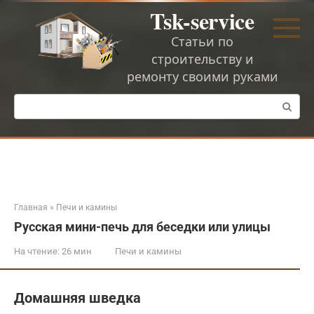
Перейти
Tsk-service
к
контенту
Статьи по
строительству и
ремонту своими руками
Поиск:
Главная
»
Печи и камины
Русская мини-печь для беседки или улицы
На чтение:
26 мин
Печи и камины
Домашняя шведка