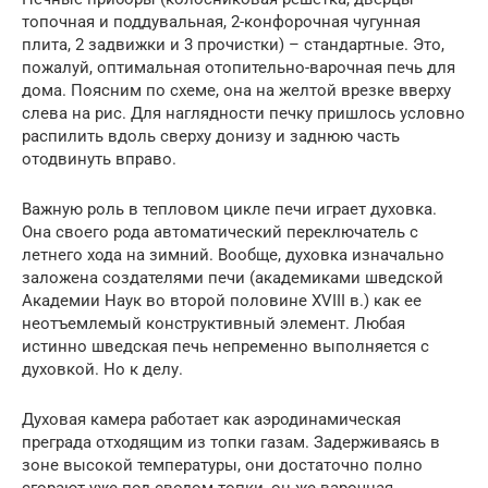
топочная и поддувальная, 2-конфорочная чугунная
плита, 2 задвижки и 3 прочистки) – стандартные. Это,
пожалуй, оптимальная отопительно-варочная печь для
дома. Поясним по схеме, она на желтой врезке вверху
слева на рис. Для наглядности печку пришлось условно
распилить вдоль сверху донизу и заднюю часть
отодвинуть вправо.
Важную роль в тепловом цикле печи играет духовка.
Она своего рода автоматический переключатель с
летнего хода на зимний. Вообще, духовка изначально
заложена создателями печи (академиками шведской
Академии Наук во второй половине XVIII в.) как ее
неотъемлемый конструктивный элемент. Любая
истинно шведская печь непременно выполняется с
духовкой. Но к делу.
Духовая камера работает как аэродинамическая
преграда отходящим из топки газам. Задерживаясь в
зоне высокой температуры, они достаточно полно
сгорают уже под сводом топки, он же варочная