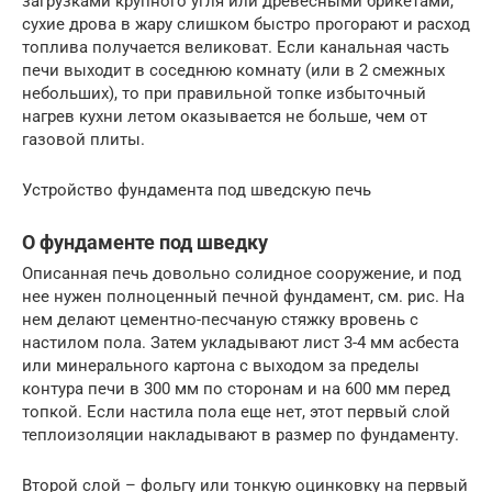
загрузками крупного угля или древесными брикетами,
сухие дрова в жару слишком быстро прогорают и расход
топлива получается великоват. Если канальная часть
печи выходит в соседнюю комнату (или в 2 смежных
небольших), то при правильной топке избыточный
нагрев кухни летом оказывается не больше, чем от
газовой плиты.
Устройство фундамента под шведскую печь
О фундаменте под шведку
Описанная печь довольно солидное сооружение, и под
нее нужен полноценный печной фундамент, см. рис. На
нем делают цементно-песчаную стяжку вровень с
настилом пола. Затем укладывают лист 3-4 мм асбеста
или минерального картона с выходом за пределы
контура печи в 300 мм по сторонам и на 600 мм перед
топкой. Если настила пола еще нет, этот первый слой
теплоизоляции накладывают в размер по фундаменту.
Второй слой – фольгу или тонкую оцинковку на первый