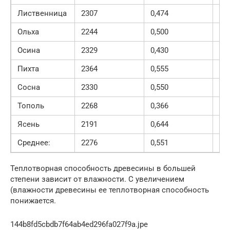
Лиственница
2307
0,474
10
Ольха
2244
0,500
11
Осина
2329
0,430
10
Пихта
2364
0,555
13
Сосна
2330
0,550
12
Тополь
2268
0,366
83
Ясень
2191
0,644
14
Среднее:
2276
0,551
12
Теплотворная способность древесины в большей
степени зависит от влажности. С увеличением
(влажности древесины ее теплотворная способность
понижается.
144b8fd5cbdb7f64ab4ed296fa027f9a.jpe