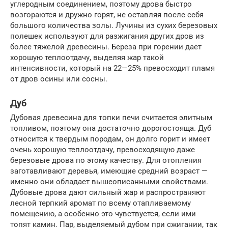
углеродным соединением, поэтому дрова быстро
возгораются и дружно горят, не оставляя после себя
большого количества золы. Лучины из сухих березовых
полешек используют для разжигания других дров из
более тяжелой древесины. Береза при горении дает
хорошую теплоотдачу, выделяя жар такой
интенсивности, который на 22—25% превосходит пламя
от дров осины или сосны.
Дуб
Дубовая древесина для топки печи считается элитным
топливом, поэтому она достаточно дорогостояща. Дуб
относится к твердым породам, он долго горит и имеет
очень хорошую теплоотдачу, превосходящую даже
березовые дрова по этому качеству. Для отопления
заготавливают деревья, имеющие средний возраст —
именно они обладает вышеописанными свойствами.
Дубовые дрова дают сильный жар и распространяют
лесной терпкий аромат по всему отапливаемому
помещению, а особенно это чувствуется, если ими
топят камин. Пар, выделяемый дубом при сжигании, так