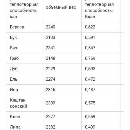
теплотворная
теплотворная
объемный вес
способность,
способность,
кал
Ккал
Береза
2240
0,622
13
Бук
2133
0,591
12
Вяз
2341
0,547
12
Граб
2148
0,769
16
Дуб
2229
0,693
15
Ель
2274
0,472
10
Ива
2316
0,487
11
Каштан
2309
0,575
13
конский
Клен
2277
0,659
15
Липа
2382
0,439
10