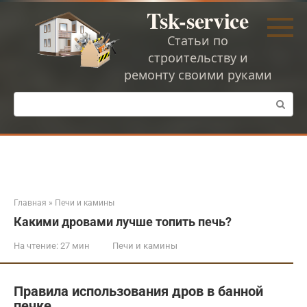
Перейти
Tsk-service
к
контенту
Статьи по
строительству и
ремонту своими руками
Поиск:
Главная
»
Печи и камины
Какими дровами лучше топить печь?
На чтение:
27 мин
Печи и камины
Правила использования дров в банной
печке