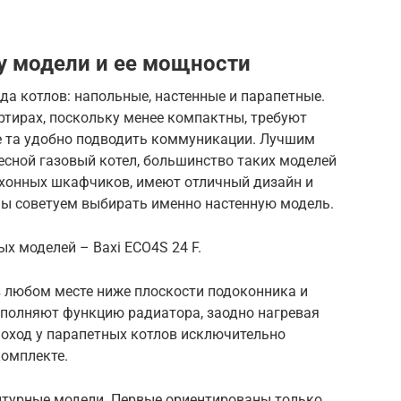
у модели и ее мощности
да котлов: напольные, настенные и парапетные.
ртирах, поскольку менее компактны, требуют
не та удобно подводить коммуникации. Лучшим
есной газовый котел, большинство таких моделей
хонных шкафчиков, имеют отличный дизайн и
ы советуем выбирать именно настенную модель.
х моделей – Baxi ECO4S 24 F.
 любом месте ниже плоскости подоконника и
ыполняют функцию радиатора, заодно нагревая
оход у парапетных котлов исключительно
комплекте.
нтурные модели. Первые ориентированы только