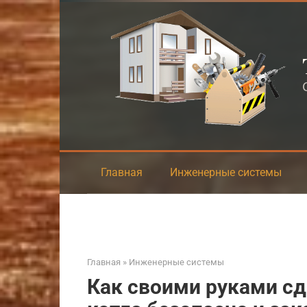
Перейти
к
контенту
Главная
Инженерные системы
Главная
»
Инженерные системы
Как своими руками сд