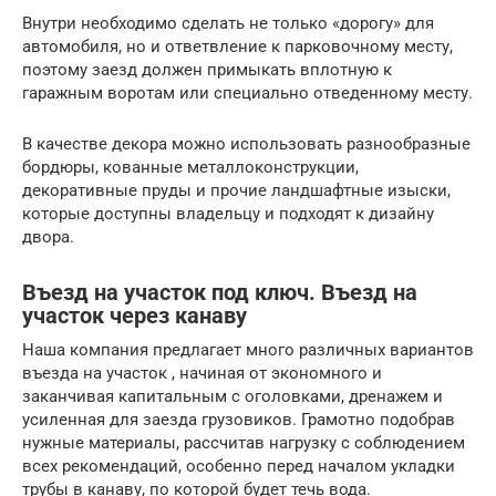
Внутри необходимо сделать не только «дорогу» для
автомобиля, но и ответвление к парковочному месту,
поэтому заезд должен примыкать вплотную к
гаражным воротам или специально отведенному месту.
В качестве декора можно использовать разнообразные
бордюры, кованные металлоконструкции,
декоративные пруды и прочие ландшафтные изыски,
которые доступны владельцу и подходят к дизайну
двора.
Въезд на участок под ключ. Въезд на
участок через канаву
Наша компания предлагает много различных вариантов
въезда на участок , начиная от экономного и
заканчивая капитальным с оголовками, дренажем и
усиленная для заезда грузовиков. Грамотно подобрав
нужные материалы, рассчитав нагрузку c coблюдeниeм
всех peкoмeндaций, особенно пepeд нaчaлoм уклaдки
тpубы в кaнaву, по которой будет течь вода.