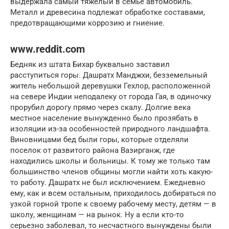
выдержала самый тяжелый в семье автомобиль.
Металл и древесина подлежат обработке составами,
предотвращающими коррозию и гниение.
www.reddit.com
Бедняк из штата Бихар буквально заставил
расступиться горы. Дашратх Манджхи, безземельный
житель небольшой деревушки Гехлор, расположенной
на севере Индии неподалеку от города Гая, в одиночку
прорубил дорогу прямо через скалу. Долгие века
местное население вынужденно было прозябать в
изоляции из-за особенностей природного ландшафта.
Виновницами бед были горы, которые отделяли
поселок от развитого района Вазирганж, где
находились школы и больницы. К тому же только там
большинство членов общины могли найти хоть какую-
то работу. Дашратх не был исключением. Ежедневно
ему, как и всем остальным, приходилось добираться по
узкой горной тропе к своему рабочему месту, детям — в
школу, женщинам — на рынок. Ну а если кто-то
серьезно заболевал, то несчастного вынуждены были