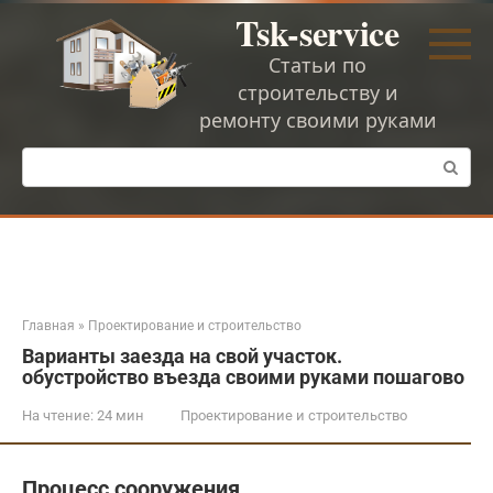
Перейти
Tsk-service
к
контенту
Статьи по
строительству и
ремонту своими руками
Поиск:
Главная
»
Проектирование и строительство
Варианты заезда на свой участок.
обустройство въезда своими руками пошагово
На чтение:
24 мин
Проектирование и строительство
Процесс сооружения