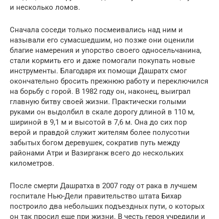
и несколько ломов.
Сначала соседи только посмеивались над ним и
называли его сумасшедшим, но позже они оценили
благие намерения и упорство своего односельчанина,
стали кормить его и даже помогали покупать новые
инструменты. Благодаря их помощи Дашратх смог
окончательно бросить прежнюю работу и переключился
на борьбу с горой. В 1982 году он, наконец, выиграл
главную битву своей жизни. Практически голыми
руками он выдолбил в скале дорогу длиной в 110 м,
шириной в 9,1 м и высотой в 7,6 м. Она до сих пор
верой и правдой служит жителям более полусотни
забытых богом деревушек, сократив путь между
районами Атри и Вазирганж всего до нескольких
километров.
После смерти Дашратха в 2007 году от рака в лучшем
госпитале Нью-Дели правительство штата Бихар
построило два небольших подъездных пути, о которых
он так просил еще при жизни. В честь героя учредили и