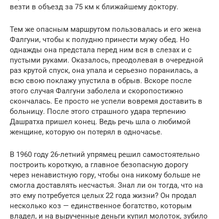
везти в объезд за 75 км к ближайшему доктору.
Тем же опасным маршрутом пользовалась и его жена
Фалгуни, чтобы к полудню принести мужу обед. Но
однажды она предстала перед ним вся в слезах и с
пустыми руками. Оказалось, преодолевая в очередной
раз крутой спуск, она упала и серьезно поранилась, а
всю свою поклажу упустила в обрыв. Вскоре после
этого случая Фалгуни заболела и скоропостижно
скончалась. Ее просто не успели вовремя доставить в
больницу. После этого страшного удара терпению
Дашратха пришел конец. Ведь речь шла о любимой
женщине, которую он потерял в одночасье.
В 1960 году 26-летний упрямец решил самостоятельно
построить короткую, а главное безопасную дорогу
через ненавистную гору, чтобы она никому больше не
смогла доставлять несчастья. Знал ли он тогда, что на
это ему потребуется целых 22 года жизни? Он продал
несколько коз — единственное богатство, которым
владел, и на вырученные деньги купил молоток, зубило