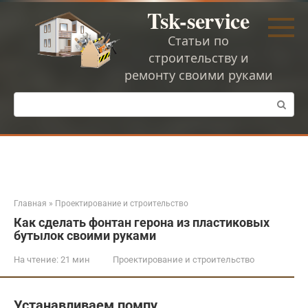
Перейти
Tsk-service
к
контенту
Статьи по
строительству и
ремонту своими руками
Поиск:
Главная
»
Проектирование и строительство
Как сделать фонтан герона из пластиковых
бутылок своими руками
На чтение:
21 мин
Проектирование и строительство
Устанавливаем помпу